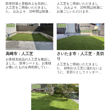
防草対策と景観向上を目的に、
人工芝をご用命いただきまし
人工芝をご用命いただきまし
た。 おおよそ、10年間は快適に
た。 おおよそ、10年間は快適に
お過ごしいただけます。
お過ごしいただけます。
人工芝
人工芝
高崎市：人工芝
さいたま市：人工芝・見切
り
お客様支給品の人工芝を敷設し
ました。 防草シートも、お客様
人工芝をご用命いただきまし
が敷いたものを再利用していま
た。 砂利が人工芝に溢れないよ
す。 防草シートの下には、草は
うに、見切りとしてインターロ
生えていませんでした。 不織布
ッキングを据え付けました。
タイプの防...
人工芝