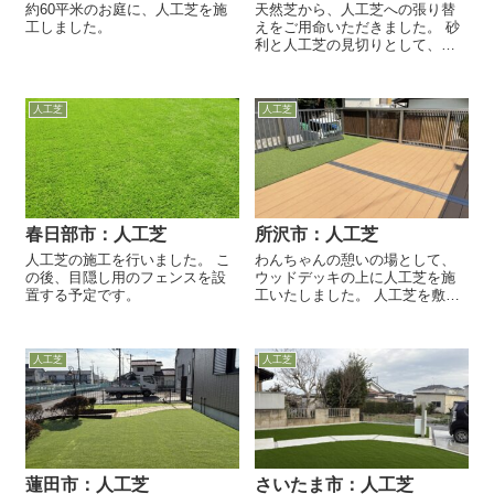
約60平米のお庭に、人工芝を施
天然芝から、人工芝への張り替
工しました。
えをご用命いただきました。 砂
利と人工芝の見切りとして、イ
ンターロッキングを据え付けま
した。
人工芝
人工芝
春日部市：人工芝
所沢市：人工芝
人工芝の施工を行いました。 こ
わんちゃんの憩いの場として、
の後、目隠し用のフェンスを設
ウッドデッキの上に人工芝を施
置する予定です。
工いたしました。 人工芝を敷き
詰め、人工芝の繋ぎ目は、専用
のボンドで圧着します。 とても
居心地が良い空間ができまし
人工芝
人工芝
た。 羨ましいです...
蓮田市：人工芝
さいたま市：人工芝