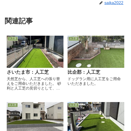
saika2022
関連記事
人工芝
人工芝
さいたま市：人工芝
比企郡：人工芝
天然芝から、人工芝への張り替
ドッグラン用に人工芝をご用命
えをご用命いただきました。 砂
いただきました。
利と人工芝の見切りとして、イ
ンターロッキングを据え付けま
した。
人工芝
人工芝