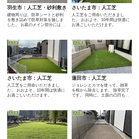
羽生市：人工芝・砂利敷き
さいたま市：人工芝
建物周りは、防草シートと砂利
人工芝をご用命いただきまし
を敷き詰めて防草対策を施しま
た。 おおよそ、10年間は快適に
した。 お庭のメイン部分には、
お過ごしいただけます。
人工芝を敷設しました。
人工芝
人工芝
さいたま市：人工芝
蓮田市：人工芝
人工芝をご用命いただきまし
ジョレンとカマを使って、雑草
た。 おおよそ、10年間は快適に
を根から除去します。 除草完了
お過ごしいただけます。
です。 同時に、土面の凸凹も均
します。 セメント質の下地材を
使って、平らな下地を作りま
す。 下地材を敷いただけではフ
人工芝
人工芝
カフカの状態なの...