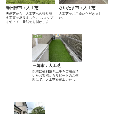
春日部市：人工芝
さいたま市：人工芝
天然芝から、人工芝への張り替
人工芝をご用命いただきまし
え工事を承りました。 スコップ
た。
を使って、天然芝を剥がしま
す。 セメント質の下地材を敷き
詰め、レーキで慣らしながら、
転圧（締め固める）します。
人工芝
強...
三郷市：人工芝
以前に砂利敷き工事をご用命頂
いたお客様からリピートのご依
頼にて、人工芝を施工いたしま
した。