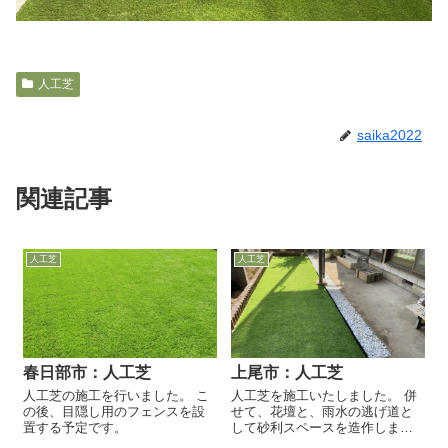
人工芝
saika2022
関連記事
人工芝
人工芝
春日部市：人工芝
上尾市：人工芝
人工芝の施工を行いました。 こ
人工芝を施工いたしました。 併
の後、目隠し用のフェンスを設
せて、花壇と、雨水の逃げ道と
置する予定です。
して砂利スペースを造作しまし
た。