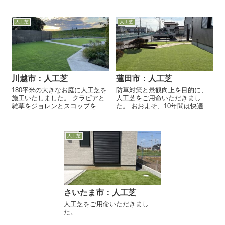
す。 防草シートの下には、草は
地】下地材を敷き詰め、プレー
生えていませんでした。 不織布
トコンパクターで転圧を行い、
タイプの防...
レーキを用いて平らにならしま
人工芝
人工芝
す 【防草シート敷設...
川越市：人工芝
蓮田市：人工芝
180平米の大きなお庭に人工芝を
防草対策と景観向上を目的に、
施工いたしました。 クラピアと
人工芝をご用命いただきまし
雑草をジョレンとスコップを使
た。 おおよそ、10年間は快適に
って撤去します。 クラピアやリ
お過ごしいただけます。
ピアは生命力が強く、根が残る
と再生することがありますの
人工芝
で、根から取り除きます。 セ
メ...
さいたま市：人工芝
人工芝をご用命いただきまし
た。