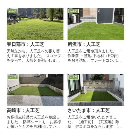
人工芝
人工芝
春日部市：人工芝
所沢市：人工芝
天然芝から、人工芝への張り替
人工芝をご用命頂きました。 ・
え工事を承りました。 スコップ
作業前 ・整地 下地材（RC砂）
を使って、天然芝を剥がしま
を敷き詰め、プレートコンパク
す。 セメント質の下地材を敷き
ターにて転圧、レーキにて不陸
詰め、レーキで慣らしながら、
調整をします。 ・防草シート
転圧（締め固める）します。
0.4ミリ厚の不織布防草シー...
人工芝
人工芝
強...
高崎市：人工芝
さいたま市：人工芝
お客様支給品の人工芝を敷設し
人工芝をご用命いただきまし
ました。 防草シートも、お客様
た。 【施工前】 【荒整地】除
が敷いたものを再利用していま
草、デコボコをならします 【整