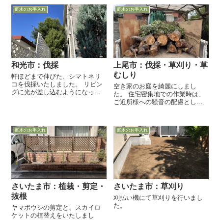
庭木のお手入れ
庭木のお手入れ
和光市：伐採
上尾市：伐採・草刈り・草
むしり
軒ほどまで伸びた、シマトネリ
コを伐採いたしました。 リビン
空き家のお庭を綺麗にしまし
グに光が差し込むようになった
た。 住宅密集地での作業時は、
と、お客様からお喜びの声を頂
ご近所様への騒音の配慮とし
きました。 切り株でつまずかな
て、エンジン式ではなく、作業
いように、地面と同じ高さまで
音が小さいバッテリー式の機械
切り詰めます。 ...
を使うように努めています。 エ
庭木のお手入れ
庭木のお手入れ
ンジン式の機械の方がパワーが
強...
さいたま市：植栽・剪定・
さいたま市：草刈り
抜根
刈払い機にて草刈りを行いまし
た。
ヤマボウシの剪定と、スカイロ
ケットの植替えをいたしまし