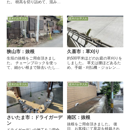
た。 樹高を切り詰めて、混み合
っていた枝葉をスッキリと剪定
しました。 枯れてしまった樹齢
18年のスカイロケットを抜根
庭木のお手入れ
庭木のお手入れ
し、植栽用の穴を...
狭山市：抜根
久喜市：草刈り
生垣の抜根をご用命頂きまし
約500平米ほどのお庭の草刈りを
た。 チェーンブロックを使っ
しました。 草丈は腰ほどあるた
て、細かい根まで除去いたしま
め、手鋸・刈払機・ジョレンな
す。 5時間ほどで作業完了です。
どを使い分けて作業します。 さ
っぱりしました。 石の飛散に留
意しながら、土面が見えるまで
庭木のお手入れ
庭木のお手入れ
刈払機にて草を刈ります。 ...
さいたま市：ドライガーデ
南区：抜根
ン
抜根をご用命頂きました。 後
日、お客様にて草花を植栽され
ドライガーデンの施工をご用命