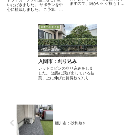
ますので、細かいヒゲ根も丁寧
いただきました。 サボテンを中
な除去します。
心に植栽しました。 ご予算、ご
要望に応じてレイアウト図と併
せてご提案いたします。
庭木のお手入れ
入間市：刈り込み
レッドロビンの刈り込みをしま
した。 道路に飛び出している枝
葉、上に伸びた徒長枝を刈り込
みます。形を整え、目隠しの役
割を残しつつ、群れた枝葉をス
ッキリと落とします。
桶川市：砂利敷き