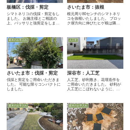
板橋区：伐採・剪定
さいたま市：抜根
シマトネリコの伐採・剪定をし
根元周り80センチのシマトネリ
ました。 お施主様とご相談の
コを抜根いたしました。 ブロッ
上、バッサリと強剪定をしまし
ク塀方向に伸びたヒゲ根は隣地
た。 隣地側に伸びる枝茎を落と
まで届いていたので、地中で切
し、高さも半分ほどに切り詰め
断します。 無理やり引き抜こう
ました。
とすると、ガス管や水道管など
庭木のお手入れ
人工芝
を破損させる恐れがあるの
で、...
さいたま市：伐採・剪定
深谷市：人工芝
伐採と剪定をご用命いただきま
人工芝、砂利敷き、花壇造作を
した。 可能な限りコンパクトに
ご用命いただきました。 砂利が
しました。
人工芝にこぼれないように、イ
ンターロッキングを見切り材と
して据え付けました。
庭木のお手入れ
庭木のお手入れ