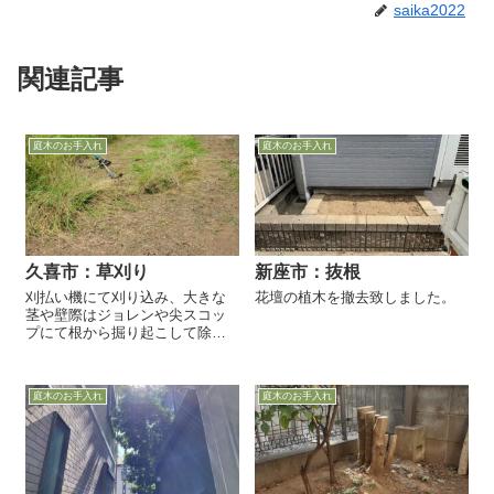
saika2022
関連記事
庭木のお手入れ
庭木のお手入れ
久喜市：草刈り
新座市：抜根
刈払い機にて刈り込み、大きな
花壇の植木を撤去致しました。
茎や壁際はジョレンや尖スコッ
プにて根から掘り起こして除去
しました。
庭木のお手入れ
庭木のお手入れ