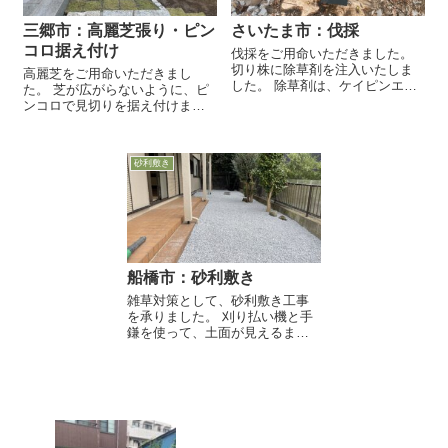
三郷市：高麗芝張り・ピン
さいたま市：伐採
コロ据え付け
伐採をご用命いただきました。
切り株に除草剤を注入いたしま
高麗芝をご用命いただきまし
した。 除草剤は、ケイピンエー
た。 芝が広がらないように、ピ
スとサンフーロンを使用しまし
ンコロで見切りを据え付けまし
た。 1〜3年ほどで、朽ち果てま
た。 高麗芝は、施工前日の夕
す。
方、もしくは当日の朝に生産者
から仕入れるので、とても元気
砂利敷き
な状態でお届けします。 ...
船橋市：砂利敷き
雑草対策として、砂利敷き工事
を承りました。 刈り払い機と手
鎌を使って、土面が見えるま
で、雑草を除去します。 毛虫・
藪蚊・カイガラムシ跡などが多
く見られたので、殺虫剤を散
布...