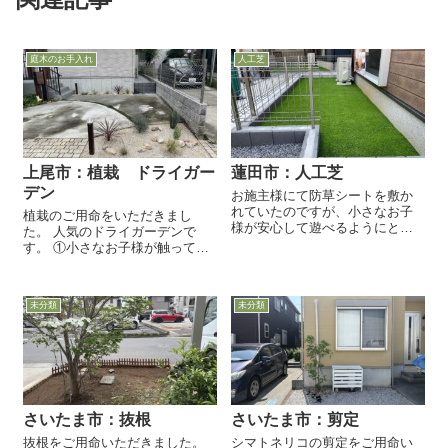
庭木のお手入れ
人工芝
上尾市：植栽 ドライガー
蓮田市：人工芝
デン
お施主様にて防草シートを敷か
れていたのですが、小さなお子
植栽のご用命をいただきまし
様が安心して遊べるようにと、
た。 人気のドライガーデンで
人工芝をご用命いただきまし
す。 ①小さなお子様が触っても
た。 防草シートを剥がして、土
安全 ②管理が簡単 ③あまり大き
面を均しました。 ほとんど雑草
くならない ことを条件に、植木
は生えてなく、大変綺麗な状態
を選定しました。
でした。 ...
未分類
未分類
さいたま市：抜根
さいたま市：剪定
抜根をご用命いただきました。
シマトネリコの剪定をご用命い