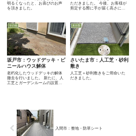
明るくなったと、お喜びのお声
ただきました。 今後、お客様が
を頂きました。
剪定する際に手が届く高さに切
り戻しました。
その他
未分類
坂戸市：ウッドデッキ・ビ
さいたま市：人工芝・砂利
ニールハウス解体
敷き
老朽化したウッドデッキの解体
人工芝＋砂利敷きをご用命いた
撤去を行いました。 新たに、人
だきました。
工芝とガーデンルームの設置を
計画中です。 併せて、ビニール
ハウス撤去も行いました。 畑を
拡...
入間市：整地・防草シート