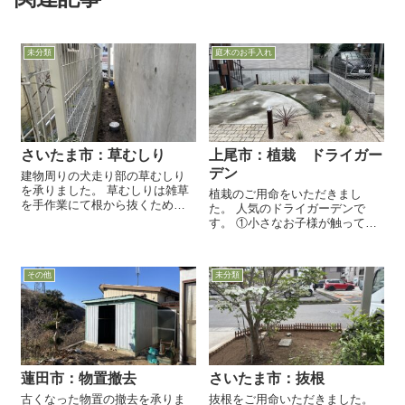
未分類
庭木のお手入れ
さいたま市：草むしり
上尾市：植栽 ドライガー
デン
建物周りの犬走り部の草むしり
を承りました。 草むしりは雑草
植栽のご用命をいただきまし
を手作業にて根から抜くため、
た。 人気のドライガーデンで
刈払い機に比べて時間は多く要
す。 ①小さなお子様が触っても
しますが、雑草の再生率を効果
安全 ②管理が簡単 ③あまり大き
的に抑止することができます。
くならない ことを条件に、植木
除草後には、土壌処理型の除草
を選定しました。
剤（雑草が生えにくい土壌改...
その他
未分類
蓮田市：物置撤去
さいたま市：抜根
古くなった物置の撤去を承りま
抜根をご用命いただきました。