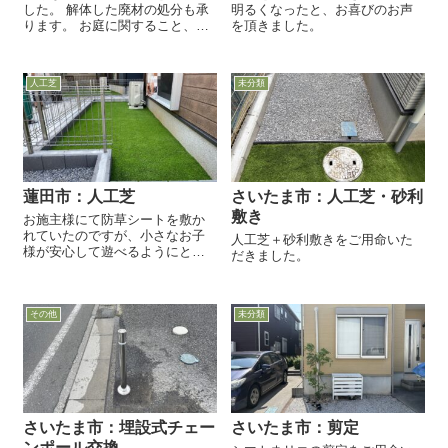
した。 解体した廃材の処分も承
明るくなったと、お喜びのお声
ります。 お庭に関すること、お
を頂きました。
気軽にご相談ください。
人工芝
未分類
蓮田市：人工芝
さいたま市：人工芝・砂利
敷き
お施主様にて防草シートを敷か
れていたのですが、小さなお子
人工芝＋砂利敷きをご用命いた
様が安心して遊べるようにと、
だきました。
人工芝をご用命いただきまし
た。 防草シートを剥がして、土
面を均しました。 ほとんど雑草
は生えてなく、大変綺麗な状態
その他
未分類
でした。 ...
さいたま市：埋設式チェー
さいたま市：剪定
ンポール交換