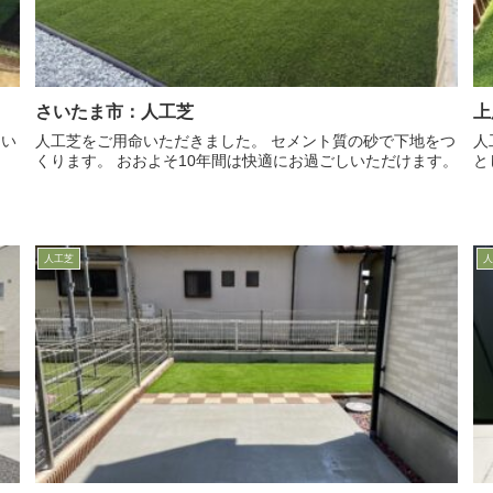
さいたま市：人工芝
上
人工芝をご用命いただきました。 セメント質の砂で下地をつ
人工
くります。 おおよそ10年間は快適にお過ごしいただけます。
と
人工芝
人