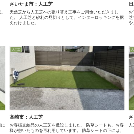
さいたま市：人工芝
日
し
天然芝から人工芝への張り替え工事をご用命いただきまし
お
。
た。 人工芝と砂利の見切りとして、インターロッキングを据
芝を施
え付けました。
や、
人工芝
人
高崎市：人工芝
さ
お客様支給品の人工芝を敷設しました。 防草シートも、お客
人
様が敷いたものを再利用しています。 防草シートの下には、