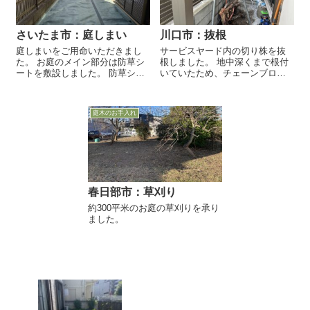
さいたま市：庭しまい
川口市：抜根
庭しまいをご用命いただきまし
サービスヤード内の切り株を抜
た。 お庭のメイン部分は防草シ
根しました。 地中深くまで根付
ートを敷設しました。 防草シー
いていたため、チェーンブロッ
トの耐年数は、約10年間です。
クを使って作業しました。 チェ
ーンブロックは、重量物を持ち
上げる際に使います。 チェーン
庭木のお手入れ
を一方に引くと、木の根を引っ
掛...
春日部市：草刈り
約300平米のお庭の草刈りを承り
ました。