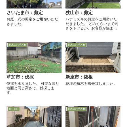
さいたま市：剪定
狭山市：剪定
お庭一式の剪定をご用命いただ
ハナミズキの剪定をご用命いた
きました。
だきました。 どのくらいまで高
さを下げるが、お客様が悩まれ
ていらっしゃったので、徒長枝
と混み合った枝葉を抜いた状態
で、ご確認をいただきました。
庭木のお手入れ
庭木のお手入れ
ご相談の結果、今後お客様ご自
身...
草加市：伐採
新座市：抜根
伐採を承りました。 可能な限り
花壇の植木を撤去致しました。
地面と同じ高さで、伐採しま
す。
庭しまい
庭木のお手入れ