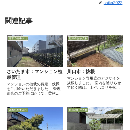
saika2022
関連記事
庭木のお手入れ
庭木のお手入れ
さいたま市：マンション植
川口市：抜根
栽管理
マンション専用庭のアジサイを
抜根しました。 室内を通りらせ
マンションの植栽の剪定・伐採
て頂く際は、土やホコリを落と
をご用命いただきました。 管理
さぬように養生を施します。 お
組合のご予算に応じて、柔軟に
施主様にて、事前に除草剤を散
ご対応いたします。
布して頂いたおかげ...
庭木のお手入れ
庭木のお手入れ