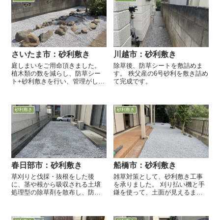
さいたま市：砂利敷き
川越市：砂利敷き
庭しまいをご用命頂きました。
除草後、防草シートを敷詰めま
植木類の数を減らし、防草シー
す。 秩父産の6号砂利を敷き詰め
ト+砂利敷きを行い、管理がし易
て完成です。
いお庭にしました。
砂利敷き
砂利敷き
春日部市：砂利敷き
船橋市：砂利敷き
草刈りと伐採・抜根をした後
雑草対策として、砂利敷き工事
に、茎や根から吸収される土壌
を承りました。 刈り払い機と手
処理型の除草剤を散布し、防草
鎌を使って、土面が見えるま
効果を高めました。 笹竹やシノ
で、雑草を除去します。 毛虫・
があったため、突き抜けに強い
藪蚊・カイガラムシ跡などが多
0.6ミリ厚の防草シートを敷き込
く見られたので、殺虫剤を散