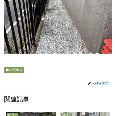
砂利敷き
saika2022
関連記事
庭しまい
砂利敷き