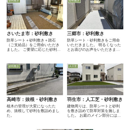
砂利敷き
砂利敷き
みました。 最後に、6号砂利を敷
布...
き込み...
さいたま市：砂利敷き
三郷市：砂利敷き
防草シート＋砂利敷き＋踏石
防草シート・砂利敷きをご用命
（ご支給品）をご用命いただき
いただきました。 明るくなった
ました。 ご要望に応じた砂利を
とお喜びのお声をいただきまし
ご準備いたします。 建材屋さん
た。
から、直接仕入れるので、ホー
ムセンターや通販に比べて安価
砂利敷き
人工芝
にご提供いたします。 お気軽に
お声掛けください。 ...
高崎市：抜根・砂利敷き
羽生市：人工芝・砂利敷き
植木の管理が大変になったた
建物周りは、防草シートと砂利
め、抜根して砂利を敷詰めまし
を敷き詰めて防草対策を施しま
た。
した。 お庭のメイン部分には、
人工芝を敷設しました。