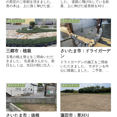
の剪定のご依頼を頂きました。
した。 道路に飛び出している枝
杏の木は、上に強く伸びた徒長
葉、上に伸びた徒長枝を刈り込
枝を抜き、混み合った枝は切り
みます。形を整え、目隠しの役
戻し剪定を行いました。 切り戻
割を残しつつ、群れた枝葉をス
し剪定とは、樹形を小さくした
ッキリと落とします。
庭木のお手入れ
庭木のお手入れ
り、一定の大きさを維持するた
め...
三郷市：植栽
さいたま市：ドライガーデ
ン
玉竜の植え替えをご用命いただ
きました。 生産者さんから、前
ドライガーデンの施工をご用命
日もしくは、当日の朝に仕入れ
いただきました。 サボテンを中
るので、元気の良い状態でお届
心に植栽しました。 ご予算、ご
けします。
要望に応じてレイアウト図と併
せてご提案いたします。
庭木のお手入れ
庭木のお手入れ
さいたま市：抜根
蓮田市：草刈り