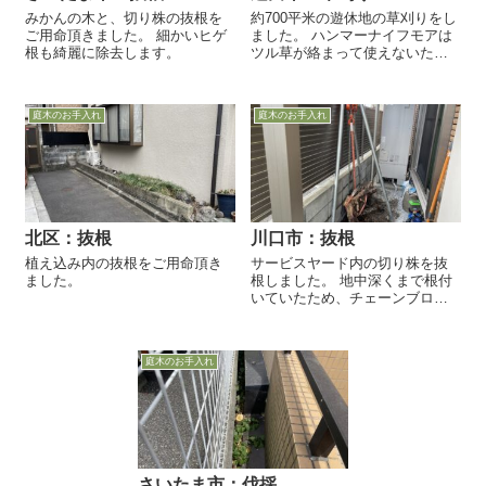
みかんの木と、切り株の抜根を
約700平米の遊休地の草刈りをし
ご用命頂きました。 細かいヒゲ
ました。 ハンマーナイフモアは
根も綺麗に除去します。
ツル草が絡まって使えないた
め、刈払機を使用しました。 土
面が見えるまで、綺麗に除草し
ます。
庭木のお手入れ
庭木のお手入れ
北区：抜根
川口市：抜根
植え込み内の抜根をご用命頂き
サービスヤード内の切り株を抜
ました。
根しました。 地中深くまで根付
いていたため、チェーンブロッ
クを使って作業しました。 チェ
ーンブロックは、重量物を持ち
上げる際に使います。 チェーン
庭木のお手入れ
を一方に引くと、木の根を引っ
掛...
さいたま市：伐採